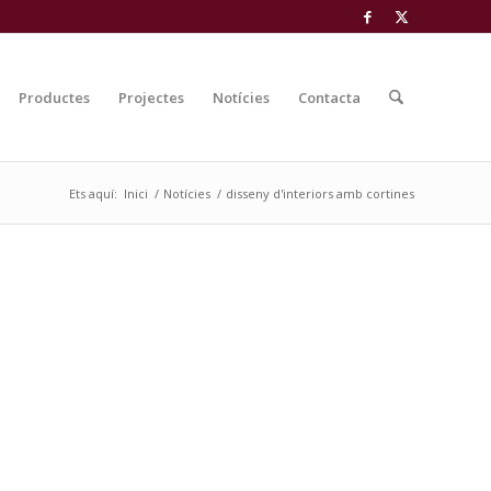
Productes
Projectes
Notícies
Contacta
Ets aquí:
Inici
/
Notícies
/
disseny d'interiors amb cortines