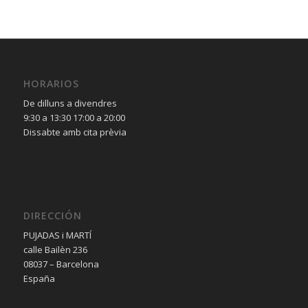
HORARIOS
De dilluns a divendres
9:30 a 13:30 17:00 a 20:00
Dissabte amb cita prèvia
DIRECCIÓN
PUJADAS i MARTÍ
calle Bailèn 236
08037 – Barcelona
España