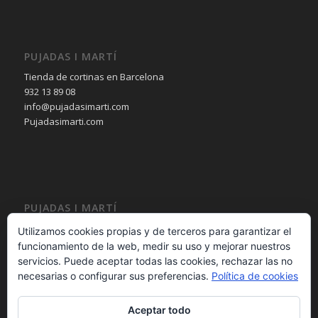
PUJADAS I MARTÍ
Tienda de cortinas en Barcelona
932 13 89 08
info@pujadasimarti.com
Pujadasimarti.com
PUJADAS I MARTÍ
Cortinas en Barcelona
Utilizamos cookies propias y de terceros para garantizar el
Tendencia en cortinas
funcionamiento de la web, medir su uso y mejorar nuestros
Asesoramiento en cortinas
servicios. Puede aceptar todas las cookies, rechazar las no
Decoración en cortinas
necesarias o configurar sus preferencias.
Política de cookies
Aceptar todo