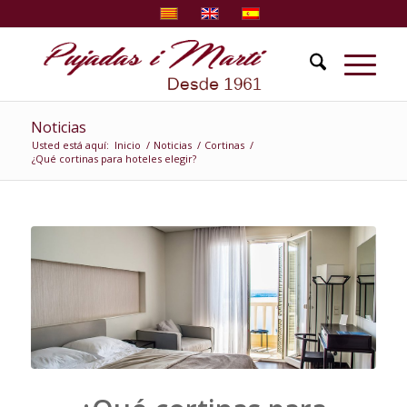
Noticias
Usted está aquí:
Inicio
/
Noticias
/
Cortinas
/
¿Qué cortinas para hoteles elegir?