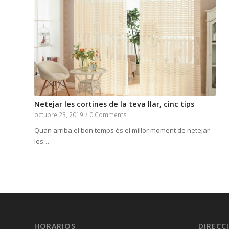
Netejar les cortines de la teva llar, cinc tips
octubre 23, 2019
/
0 Comments
Quan arriba el bon temps és el millor moment de netejar
les…
HORARIOS
DIRECC