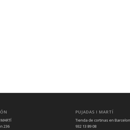
IÓN
PUJADAS I MARTÍ
 MARTÍ
Tienda de cortinas en Barcelo
èn 236
932 13 89 08