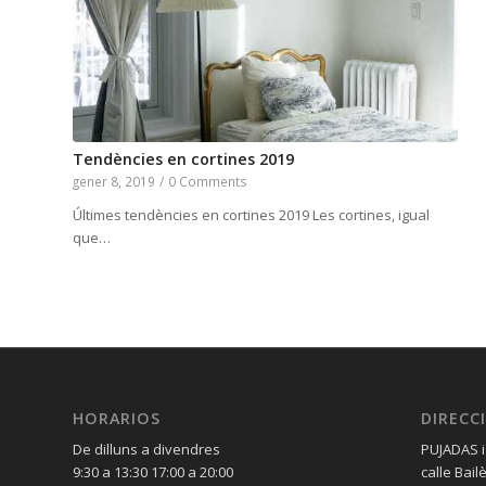
Tendències en cortines 2019
gener 8, 2019
/
0 Comments
Últimes tendències en cortines 2019 Les cortines, igual
que…
HORARIOS
DIRECC
De dilluns a divendres
PUJADAS i
9:30 a 13:30 17:00 a 20:00
calle Bail