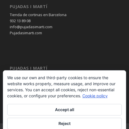
PUJADAS I MARTÍ
Tienda de cortinas en Barcelona
932 13 89 08
info@pujadasimarti.com
Pujadasimarti.com
PUJADAS I MARTÍ
Cortinas en Barcelona
We use our own and third-party cookies to ensure the
Tendencia en cortinas
website works properly, measure usage, and improve our
Asesoramiento en cortinas
services. You can accept all cookies, reject non-essential
Decoración en cortinas
cookies, or configure your preferences.
Cookie policy
Accept all
Reject