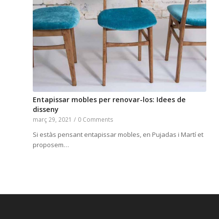
Entapissar mobles per renovar-los: Idees de
disseny
març 29, 2021
/
0 Comments
Si estàs pensant entapissar mobles, en Pujadas i Martí et
proposem…