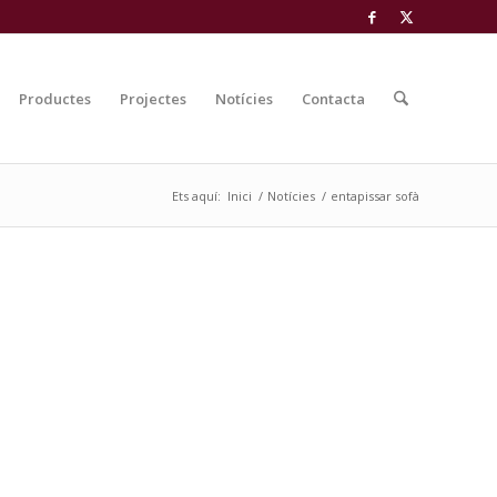
Productes
Projectes
Notícies
Contacta
Ets aquí:
Inici
/
Notícies
/
entapissar sofà