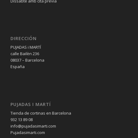
Dissabte amb cita prèvia
DIRECCIÓN
PUJADAS i MARTÍ
calle Bailèn 236
08037 – Barcelona
España
PUJADAS I MARTÍ
Tienda de cortinas en Barcelona
932 13 89 08
info@pujadasimarti.com
Pujadasimarti.com