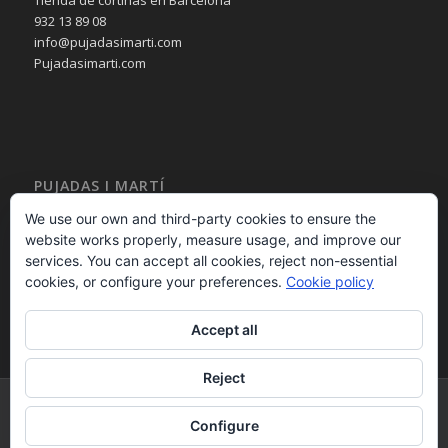
Tienda de cortinas en Barcelona
932 13 89 08
info@pujadasimarti.com
Pujadasimarti.com
PUJADAS I MARTÍ
Cortinas en Barcelona
We use our own and third-party cookies to ensure the
Tendencia en cortinas
website works properly, measure usage, and improve our
Asesoramiento en cortinas
services. You can accept all cookies, reject non-essential
Decoración en cortinas
cookies, or configure your preferences.
Cookie policy
Accept all
Reject
PUJADAS i MARTÍ 2015 - calle Bailèn 236 08037 – Barcelona – España -
Configure
932 13 89 08 - - Desarrollo Web por
B2B activa
.