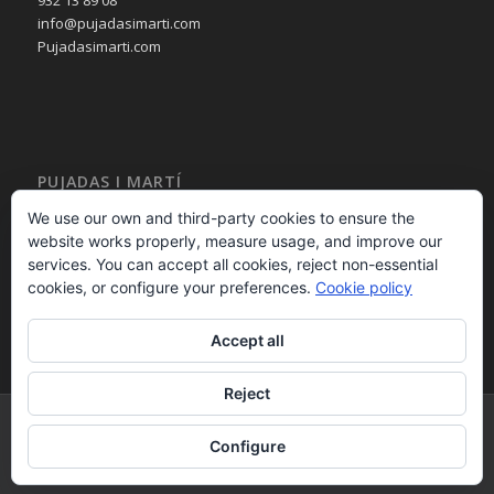
932 13 89 08
info@pujadasimarti.com
Pujadasimarti.com
PUJADAS I MARTÍ
Cortinas en Barcelona
We use our own and third-party cookies to ensure the
Tendencia en cortinas
website works properly, measure usage, and improve our
Asesoramiento en cortinas
services. You can accept all cookies, reject non-essential
Decoración en cortinas
cookies, or configure your preferences.
Cookie policy
Accept all
Reject
PUJADAS i MARTÍ 2015 - calle Bailèn 236 08037 – Barcelona – España -
Configure
932 13 89 08 - - Desarrollo Web por
B2B activa
.