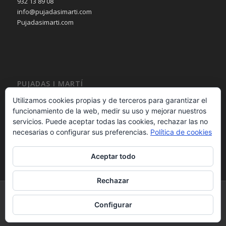
932 13 89 08
info@pujadasimarti.com
Pujadasimarti.com
PUJADAS I MARTÍ
Cortinas en Barcelona
Utilizamos cookies propias y de terceros para garantizar el
Tendencia en cortinas
funcionamiento de la web, medir su uso y mejorar nuestros
Asesoramiento en cortinas
servicios. Puede aceptar todas las cookies, rechazar las no
Decoración en cortinas
necesarias o configurar sus preferencias.
Política de cookies
Aceptar todo
Rechazar
PUJADAS i MARTÍ 2015 - calle Bailèn 236 08037 – Barcelona – España -
Configurar
932 13 89 08 - - Desarrollo Web por
B2B activa
.