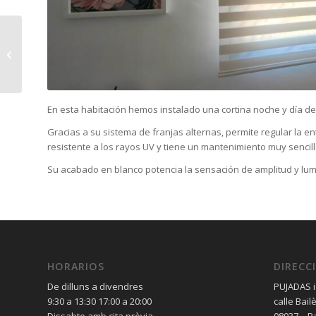
Proyecto estores y
sobrecortinas en el
barrio Sagrada Familia
En esta habitación hemos instalado una cortina noche y día de 
Gracias a su sistema de franjas alternas, permite regular la 
resistente a los rayos UV y tiene un mantenimiento muy sencill
Su acabado en blanco potencia la sensación de amplitud y lum
HORARIOS
DIRECC
De dilluns a divendres
PUJADAS i
9:30 a 13:30 17:00 a 20:00
calle Bail