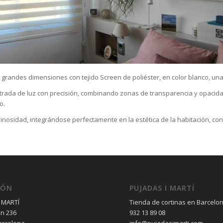
grandes dimensiones con tejido Screen de poliéster, en color blanco, una 
entrada de luz con precisión, combinando zonas de transparencia y opacida
o.
inosidad, integrándose perfectamente en la estética de la habitación, co
IÓN
PUJADAS I MARTÍ
 MARTÍ
Tienda de cortinas en Barcelo
èn 236
932 13 89 08