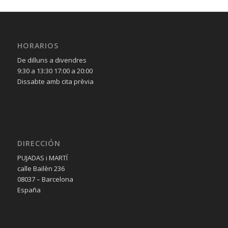
HORARIOS
De dilluns a divendres
9:30 a 13:30 17:00 a 20:00
Dissabte amb cita prèvia
DIRECCIÓN
PUJADAS i MARTÍ
calle Bailèn 236
08037 – Barcelona
España