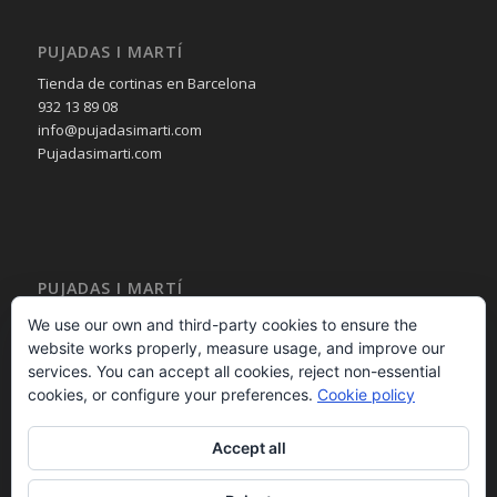
PUJADAS I MARTÍ
Tienda de cortinas en Barcelona
932 13 89 08
info@pujadasimarti.com
Pujadasimarti.com
PUJADAS I MARTÍ
Cortinas en Barcelona
We use our own and third-party cookies to ensure the
Tendencia en cortinas
website works properly, measure usage, and improve our
Asesoramiento en cortinas
services. You can accept all cookies, reject non-essential
Decoración en cortinas
cookies, or configure your preferences.
Cookie policy
Accept all