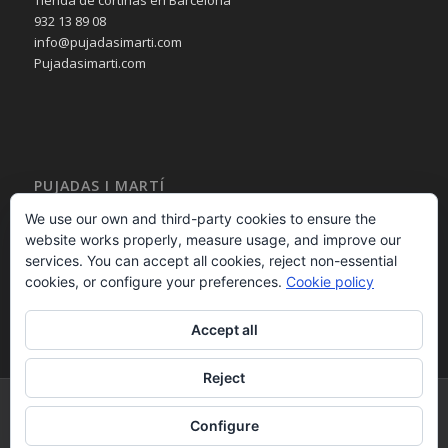
Tienda de cortinas en Barcelona
932 13 89 08
info@pujadasimarti.com
Pujadasimarti.com
PUJADAS I MARTÍ
Cortinas en Barcelona
We use our own and third-party cookies to ensure the
Tendencia en cortinas
website works properly, measure usage, and improve our
Asesoramiento en cortinas
services. You can accept all cookies, reject non-essential
Decoración en cortinas
cookies, or configure your preferences.
Cookie policy
Accept all
Reject
PUJADAS i MARTÍ 2015 - calle Bailèn 236 08037 – Barcelona – España -
Configure
932 13 89 08 - - Desarrollo Web por
B2B activa
.