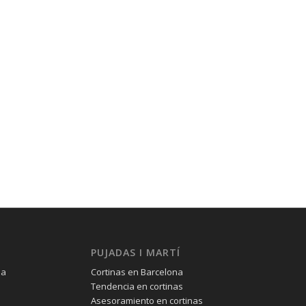
PUJADAS I MARTÍ
na
Cortinas en Barcelona
Tendencia en cortinas
Asesoramiento en cortinas