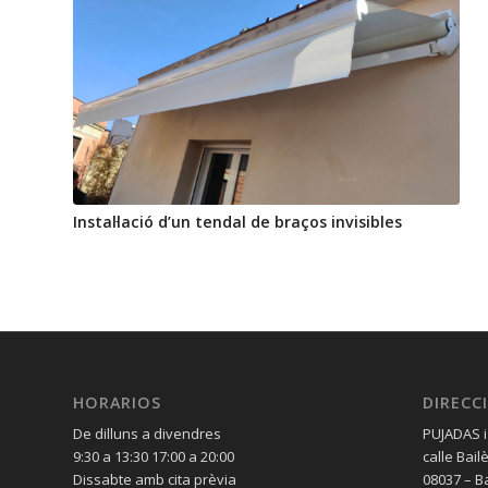
Instal·lació d’un tendal de braços invisibles
HORARIOS
DIRECC
De dilluns a divendres
PUJADAS i
9:30 a 13:30 17:00 a 20:00
calle Bail
Dissabte amb cita prèvia
08037 – B