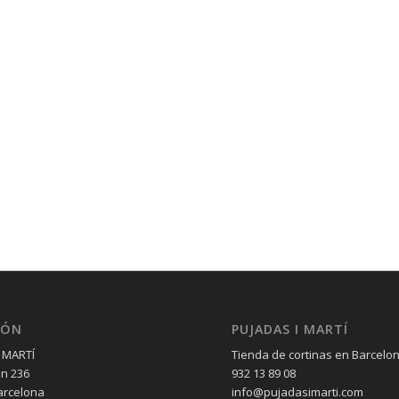
IÓN
PUJADAS I MARTÍ
 MARTÍ
Tienda de cortinas en Barcelo
èn 236
932 13 89 08
arcelona
info@pujadasimarti.com