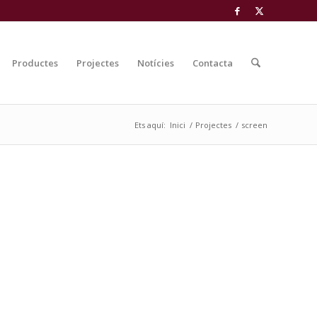
Productes
Projectes
Notícies
Contacta
Ets aquí:
Inici
/
Projectes
/
screen