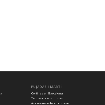
PUJADAS I MARTÍ
na
Cortinas en Barcelona
Tendencia en cortinas
Asesoramiento en cortinas