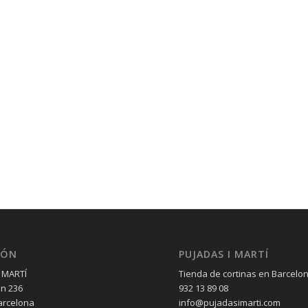
IÓN
PUJADAS I MARTÍ
 MARTÍ
Tienda de cortinas en Barcelo
èn 236
932 13 89 08
arcelona
info@pujadasimarti.com