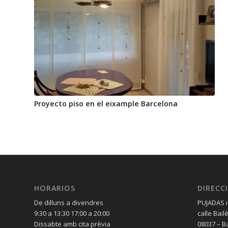
Proyecto piso en el eixample Barcelona
HORARIOS
DIRECC
De dilluns a divendres
PUJADAS i
9:30 a 13:30 17:00 a 20:00
calle Bail
Dissabte amb cita prèvia
08037 – B