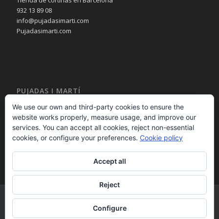
Tienda de cortinas en Barcelona
932 13 89 08
info@pujadasimarti.com
Pujadasimarti.com
PUJADAS I MARTÍ
Cortinas en Barcelona
We use our own and third-party cookies to ensure the
Tendencia en cortinas
website works properly, measure usage, and improve our
Asesoramiento en cortinas
services. You can accept all cookies, reject non-essential
Decoración en cortinas
cookies, or configure your preferences.
Cookie policy
Accept all
Reject
PUJADAS i MARTÍ 2015 - calle Bailèn 236 08037 – Barcelona – España -
Configure
932 13 89 08 - - Desarrollo Web por
B2B activa
.