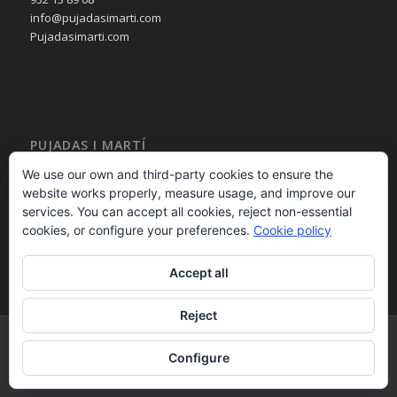
info@pujadasimarti.com
Pujadasimarti.com
PUJADAS I MARTÍ
Cortinas en Barcelona
We use our own and third-party cookies to ensure the
Tendencia en cortinas
website works properly, measure usage, and improve our
Asesoramiento en cortinas
services. You can accept all cookies, reject non-essential
Decoración en cortinas
cookies, or configure your preferences.
Cookie policy
Accept all
Reject
PUJADAS i MARTÍ 2015 - calle Bailèn 236 08037 – Barcelona – España -
Configure
932 13 89 08 - - Desarrollo Web por
B2B activa
.