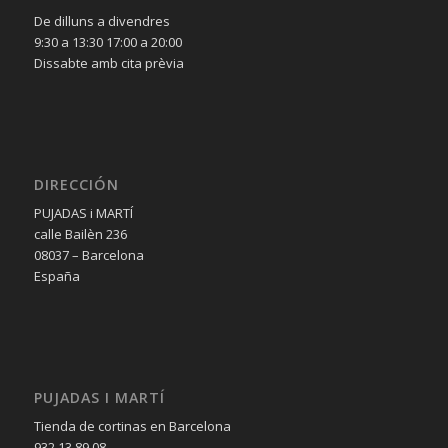
De dilluns a divendres
9:30 a 13:30 17:00 a 20:00
Dissabte amb cita prèvia
DIRECCIÓN
PUJADAS i MARTÍ
calle Bailèn 236
08037 – Barcelona
España
PUJADAS I MARTÍ
Tienda de cortinas en Barcelona
932 13 89 08