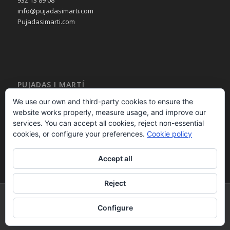
932 13 89 08
info@pujadasimarti.com
Pujadasimarti.com
PUJADAS I MARTÍ
Cortinas en Barcelona
We use our own and third-party cookies to ensure the
Tendencia en cortinas
website works properly, measure usage, and improve our
Asesoramiento en cortinas
services. You can accept all cookies, reject non-essential
Decoración en cortinas
cookies, or configure your preferences.
Cookie policy
Accept all
Reject
PUJADAS i MARTÍ 2015 - calle Bailèn 236 08037 – Barcelona – España -
Configure
932 13 89 08 - - Desarrollo Web por
B2B activa
.