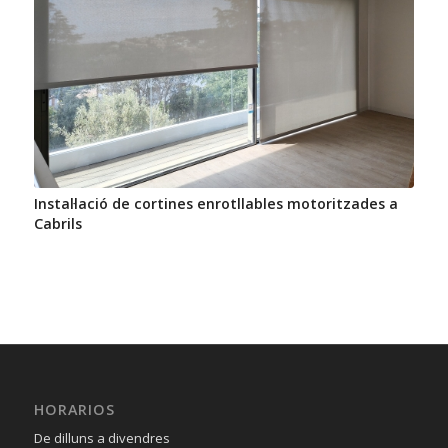
Instal·lació de cortines enrotllables motoritzades a
Cabrils
HORARIOS
De dilluns a divendres