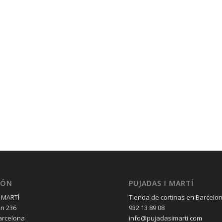
IÓN
PUJADAS I MARTÍ
 MARTÍ
Tienda de cortinas en Barcelo
èn 236
932 13 89 08
arcelona
info@pujadasimarti.com