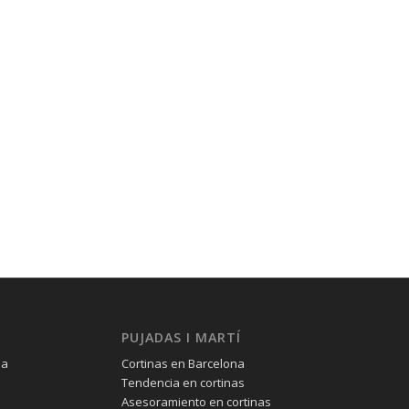
PUJADAS I MARTÍ
na
Cortinas en Barcelona
Tendencia en cortinas
Asesoramiento en cortinas