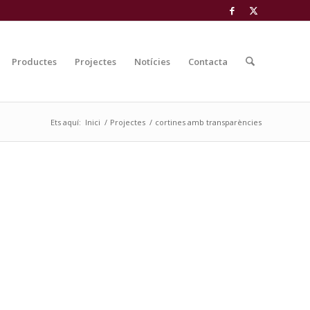
Productes
Projectes
Notícies
Contacta
Ets aquí:
Inici
/
Projectes
/
cortines amb transparències