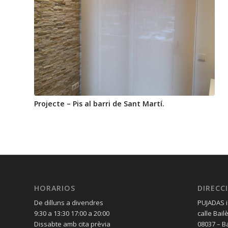
Projecte – Pis al barri de Sant Martí.
HORARIOS
DIRECC
De dilluns a divendres
PUJADAS i
9:30 a 13:30 17:00 a 20:00
calle Bail
Dissabte amb cita prèvia
08037 – B