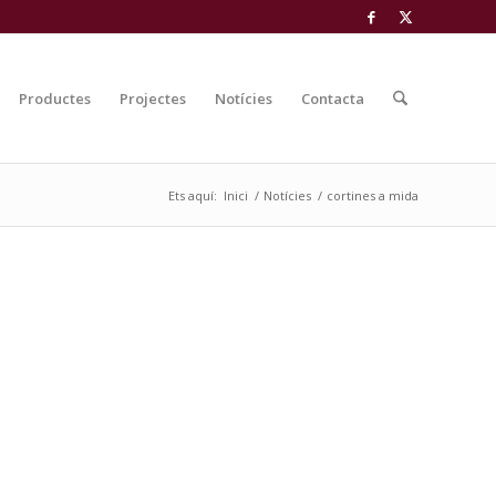
Productes
Projectes
Notícies
Contacta
Ets aquí:
Inici
/
Notícies
/
cortines a mida