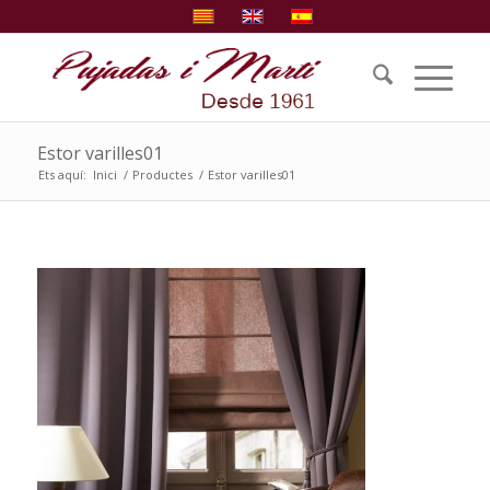
Estor varilles01
Ets aquí:
Inici
/
Productes
/
Estor varilles01