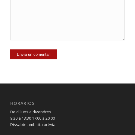
HORARIOS
De dilluns a divendres
9:30 a 13:30 17:00 a 20:00
Dissabte amb cita prèvia