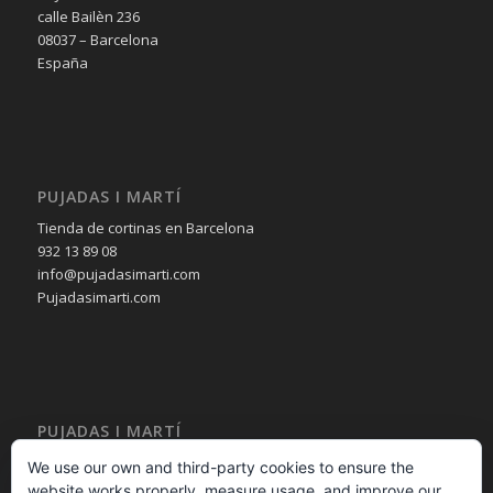
calle Bailèn 236
08037 – Barcelona
España
PUJADAS I MARTÍ
Tienda de cortinas en Barcelona
932 13 89 08
info@pujadasimarti.com
Pujadasimarti.com
PUJADAS I MARTÍ
Cortinas en Barcelona
We use our own and third-party cookies to ensure the
Tendencia en cortinas
website works properly, measure usage, and improve our