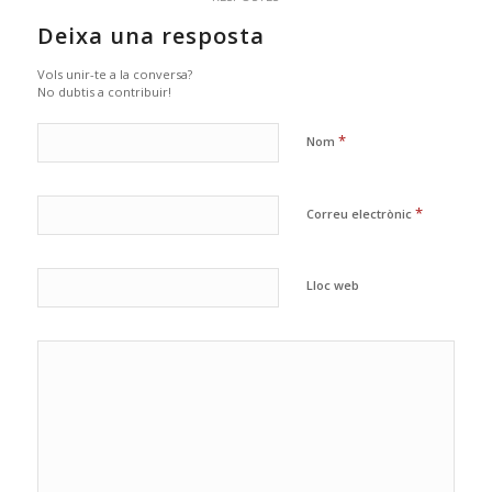
Deixa una resposta
Vols unir-te a la conversa?
No dubtis a contribuir!
*
Nom
*
Correu electrònic
Lloc web