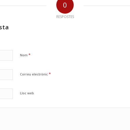
0
RESPOSTES
sta
*
Nom
*
Correu electrònic
Lloc web