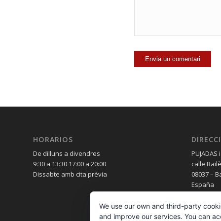
HORARIOS
DIRECC
De dilluns a divendres
PUJADAS i
9:30 a 13:30 17:00 a 20:00
calle Bail
Dissabte amb cita prèvia
08037 – B
España
We use our own and third-party cooki
and improve our services. You can acce