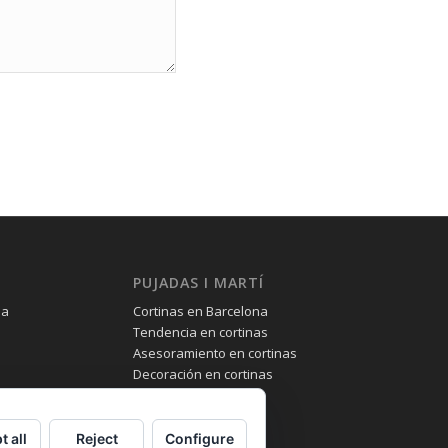
PUJADAS I MARTÍ
na
Cortinas en Barcelona
Tendencia en cortinas
Asesoramiento en cortinas
Decoración en cortinas
t all
Reject
Configure