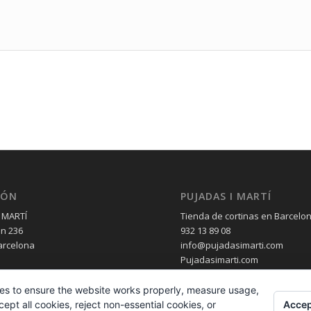
IÓN
PUJADAS I MARTÍ
 MARTÍ
Tienda de cortinas en Barcelo
èn 236
932 13 89 08
arcelona
info@pujadasimarti.com
Pujadasimarti.com
es to ensure the website works properly, measure usage,
Accep
pt all cookies, reject non-essential cookies, or