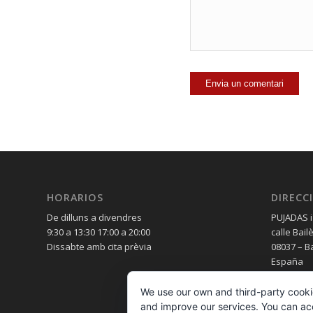
HORARIOS
DIRECC
De dilluns a divendres
PUJADAS i
9:30 a 13:30 17:00 a 20:00
calle Bail
Dissabte amb cita prèvia
08037 – B
España
We use our own and third-party cooki
and improve our services. You can acce