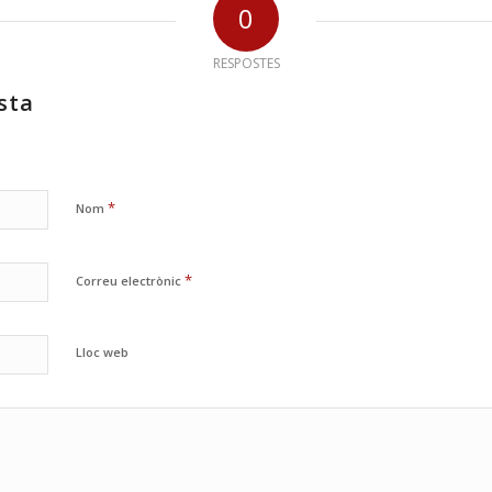
0
RESPOSTES
sta
*
Nom
*
Correu electrònic
Lloc web