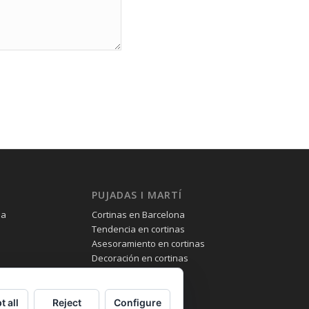
PUJADAS I MARTÍ
na
Cortinas en Barcelona
Tendencia en cortinas
Asesoramiento en cortinas
Decoración en cortinas
t all
Reject
Configure