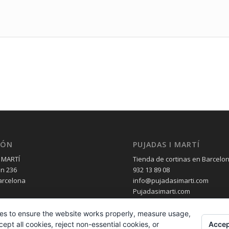
IÓN
PUJADAS I MARTÍ
 MARTÍ
Tienda de cortinas en Barcelo
èn 236
932 13 89 08
arcelona
info@pujadasimarti.com
Pujadasimarti.com
es to ensure the website works properly, measure usage,
Accep
pt all cookies, reject non-essential cookies, or