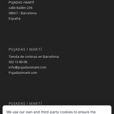
PUJADAS i MARTÍ
calle Bailèn 236
08037 – Barcelona
España
PUJADAS I MARTÍ
Tienda de cortinas en Barcelona
932 13 89 08
info@pujadasimarti.com
Pujadasimarti.com
PUJADAS I MARTÍ
Cortinas en Barcelona
We use our own and third-party cookies to ensure the