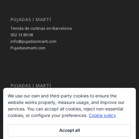
PUJADAS I MARTÍ
Tienda de cortinas en Barcelona
932 13 89 08
info@pujadasimarti.com
Pujadasimarti.com
PUJADAS I MARTÍ
Cortinas en Barcelona
We use our own and third-party cookies to ensure the
Tendencia en cortinas
website works properly, measure usage, and improve our
Asesoramiento en cortinas
services. You can accept all cookies, reject non-essential
Decoración en cortinas
cookies, or configure your preferences.
Cookie policy
Accept all