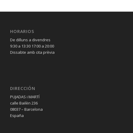
HORARIOS
De dilluns a divendres
9:30 a 13:30 17:00 a 20:00
Dissabte amb cita prèvia
DIRECCIÓN
PUJADAS i MARTÍ
calle Bailèn 236
08037 – Barcelona
España