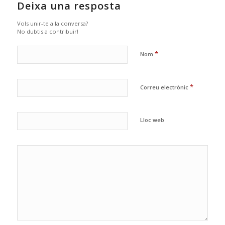
Deixa una resposta
Vols unir-te a la conversa?
No dubtis a contribuir!
*
Nom
*
Correu electrònic
Lloc web