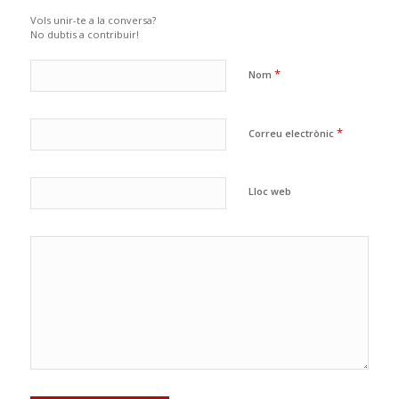
Vols unir-te a la conversa?
No dubtis a contribuir!
*
Nom
*
Correu electrònic
Lloc web