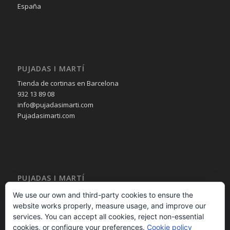
España
PUJADAS I MARTÍ
Tienda de cortinas en Barcelona
932 13 89 08
info@pujadasimarti.com
Pujadasimarti.com
PUJADAS I MARTÍ
Cortinas en Barcelona
We use our own and third-party cookies to ensure the
Tendencia en cortinas
website works properly, measure usage, and improve our
Asesoramiento en cortinas
services. You can accept all cookies, reject non-essential
Decoración en cortinas
cookies, or configure your preferences.
Cookie policy