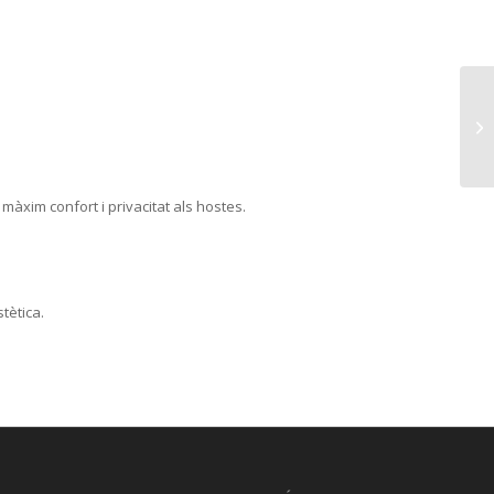
l
màxim
confort i
privacitat
als
hostes
.
stètica.