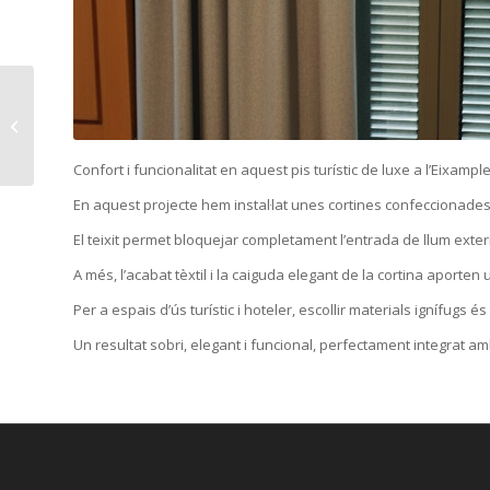
Proyecte estores
pachetto en Barcelona
Confort i
funcionalitat
en
aquest
pis
turístic
de luxe a
l’Eixampl
En
aquest
projecte
hem
instal·lat
unes
cortines
confeccionade
El
teixit
permet
bloquejar
completament
l’entrada
de
llum
exter
A
més
,
l’acabat
tèxtil
i la
caiguda
elegant
de la cortina aporten
Per a
espais
d’ús
turístic
i
hoteler
,
escollir
materials
ignífugs
és
Un
resultat
sobri
,
elegant
i funcional,
perfectament
integrat
am