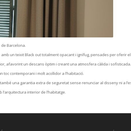
e
de Barcelona.
s
amb
un
teixit
Black
out
totalment
opacant
i
ignífug
,
pensades
per
oferir
e
ior,
afavorint
un
descans
òptim
i
creant
una atmosfera
càlida
i sofisticada.
 un
toc
contemporani
i
molt
acollidor
a
l’habitació
.
també una
garantia
extra de
seguretat
sense
renunciar al
disseny
ni a
l’e
b
l’arquitectura
interior de
l’habitatge
.