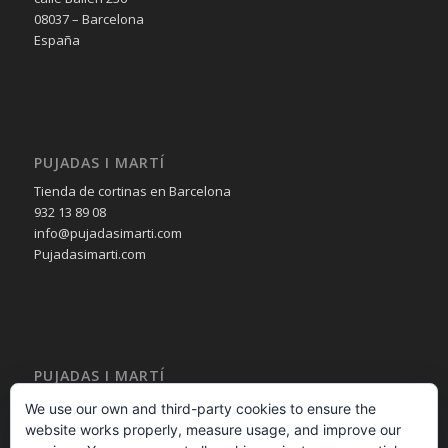
08037 – Barcelona
España
PUJADAS I MARTÍ
Tienda de cortinas en Barcelona
932 13 89 08
info@pujadasimarti.com
Pujadasimarti.com
PUJADAS I MARTÍ
Cortinas en Barcelona
We use our own and third-party cookies to ensure the
Tendencia en cortinas
website works properly, measure usage, and improve our
Asesoramiento en cortinas