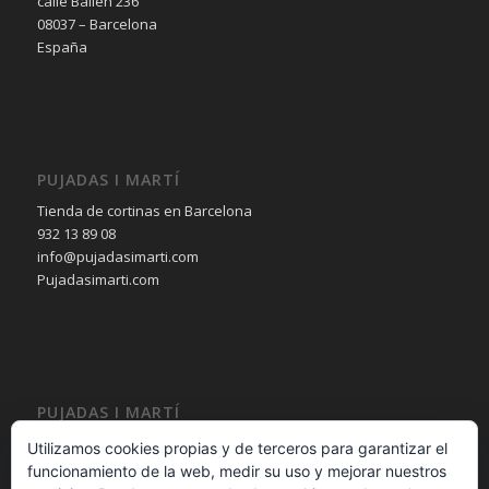
calle Bailèn 236
08037 – Barcelona
España
PUJADAS I MARTÍ
Tienda de cortinas en Barcelona
932 13 89 08
info@pujadasimarti.com
Pujadasimarti.com
PUJADAS I MARTÍ
Cortinas en Barcelona
Utilizamos cookies propias y de terceros para garantizar el
Tendencia en cortinas
funcionamiento de la web, medir su uso y mejorar nuestros