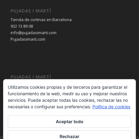
PUJADAS I MARTÍ
Tienda de cortinas en Barcelona
932 13 89 08
info@pujadasimarti.com
Pujadasimarti.com
PUJADAS I MARTÍ
Cortinas en Barcelona
Utilizamos cookies propias y de terceros para garantizar el
Tendencia en cortinas
funcionamiento de la web, medir su uso y mejorar nuestros
Asesoramiento en cortinas
servicios. Puede aceptar todas las cookies, rechazar las no
Decoración en cortinas
necesarias o configurar sus preferencias.
Política de cookies
Aceptar todo
Rechazar