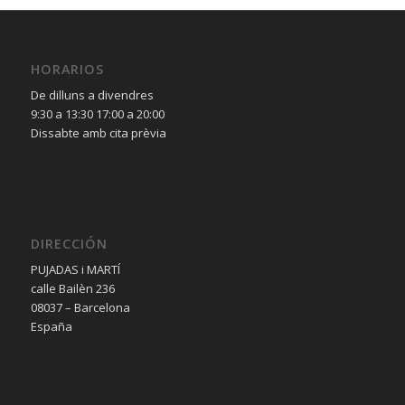
HORARIOS
De dilluns a divendres
9:30 a 13:30 17:00 a 20:00
Dissabte amb cita prèvia
DIRECCIÓN
PUJADAS i MARTÍ
calle Bailèn 236
08037 – Barcelona
España