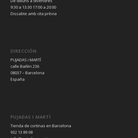
De dilluns a divendres
9:30 a 13:30 17:00 a 20:00
Dissabte amb cita prèvia
DIRECCIÓN
PUJADAS i MARTÍ
calle Bailèn 236
08037 – Barcelona
España
PUJADAS I MARTÍ
Tienda de cortinas en Barcelona
932 13 89 08