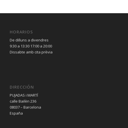
HORARIOS
De dilluns a divendres
9:30 a 13:30 17:00 a 20:00
Dissabte amb cita prèvia
DIRECCIÓN
PUJADAS i MARTÍ
calle Bailèn 236
08037 – Barcelona
España