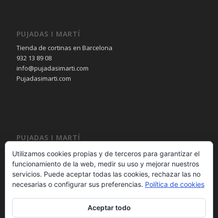
PUJADAS I MARTÍ
Tienda de cortinas en Barcelona
932 13 89 08
info@pujadasimarti.com
Pujadasimarti.com
PUJADAS I MARTÍ
Cortinas en Barcelona
Utilizamos cookies propias y de terceros para garantizar el
Tendencia en cortinas
funcionamiento de la web, medir su uso y mejorar nuestros
Asesoramiento en cortinas
servicios. Puede aceptar todas las cookies, rechazar las no
Decoración en cortinas
necesarias o configurar sus preferencias.
Política de cookies
Aceptar todo