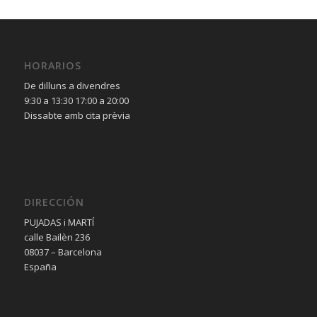
HORARIOS
De dilluns a divendres
9:30 a 13:30 17:00 a 20:00
Dissabte amb cita prèvia
DIRECCIÓN
PUJADAS i MARTÍ
calle Bailèn 236
08037 – Barcelona
España