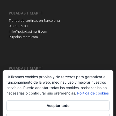
PUJADAS I MARTÍ
Tienda de cortinas en Barcelona
932 13 89 08
info@pujadasimarti.com
Pujadasimarti.com
PUJADAS I MARTÍ
Cortinas en Barcelona
Utilizamos cookies propias y de terceros para garantizar el
Tendencia en cortinas
funcionamiento de la web, medir su uso y mejorar nuestros
Asesoramiento en cortinas
servicios. Puede aceptar todas las cookies, rechazar las no
Decoración en cortinas
necesarias o configurar sus preferencias.
Política de cookies
Aceptar todo