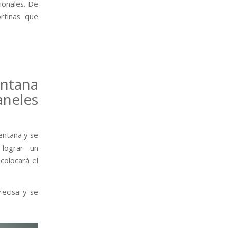
ionales. De
ortinas que
entana
neles
entana y se
lograr un
colocará el
ecisa y se