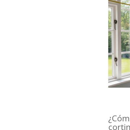
¿Cóm
corti