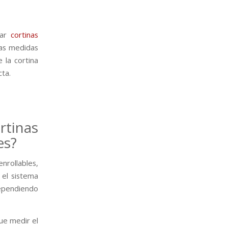
lar
cortinas
las medidas
 la cortina
cta.
rtinas
es?
nrollables,
 el sistema
dependiendo
que medir el