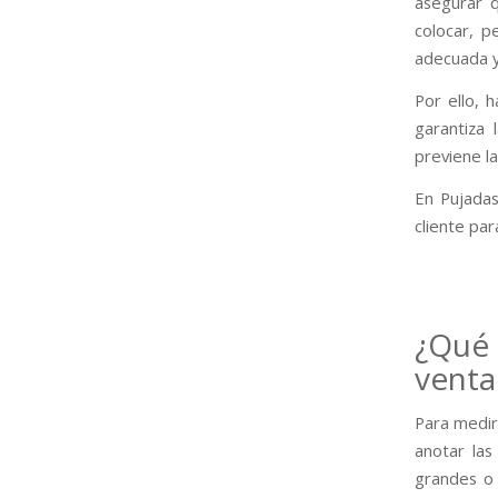
asegurar q
colocar, p
adecuada y
Por ello, h
garantiza 
previene la
En Pujadas
cliente pa
¿Qué 
venta
Para medir
anotar las
grandes o 