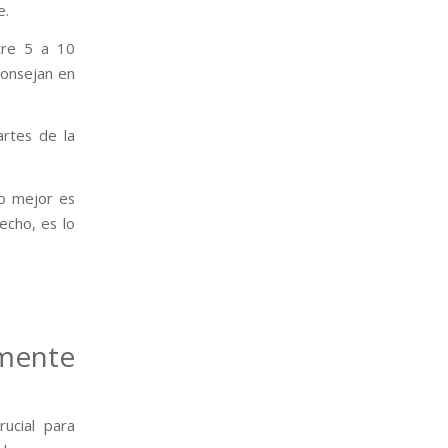
e.
tre 5 a 10
consejan en
rtes de la
lo mejor es
hecho, es lo
amente
ucial para