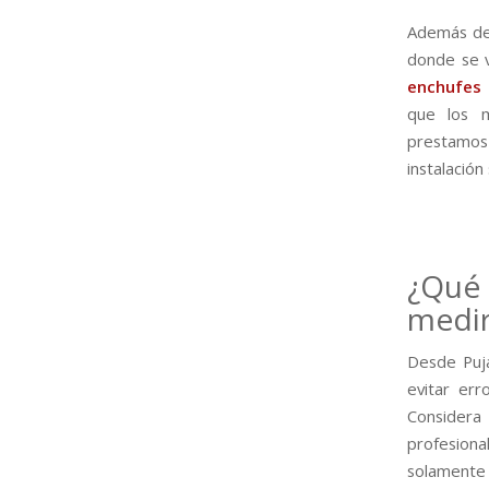
Además del
donde se v
enchufes 
que los m
prestamos
instalación
¿Qué 
medir
Desde Puj
evitar err
Considera
profesiona
solamente 