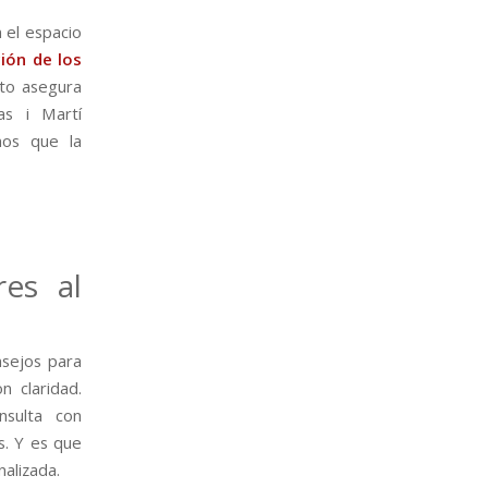
 el espacio
ión de los
sto asegura
as i Martí
mos que la
res al
sejos para
n claridad.
nsulta con
s. Y es que
alizada.