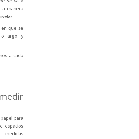
nde se va a
e la manera
ivelas.
a en que se
 o largo, y
amos a cada
 medir
 papel para
de espacios
ner medidas