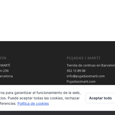
IÓN
PUJADAS I MARTÍ
 MARTÍ
Tienda de cortinas en Barcelo
èn 236
932 13 89 08
arcelona
info@pujadasimarti.com
Pujadasimarti.com
ros para garantizar el funcionamiento de la web,
Aceptar todo
cios. Puede aceptar todas las cookies, rechazar
eferencias.
Política de cookies
2 13 89 08 - - Desarrollo Web por
B2B activa
.