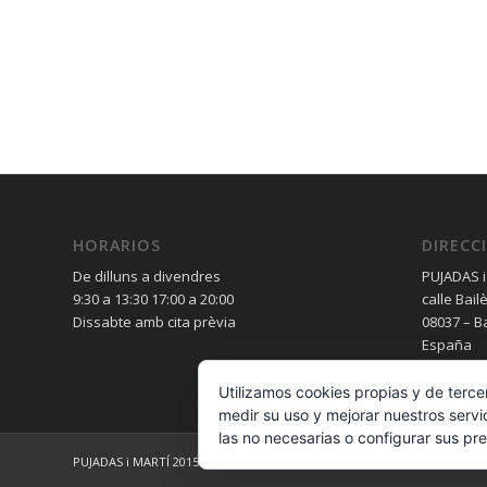
HORARIOS
DIRECC
De dilluns a divendres
PUJADAS i
9:30 a 13:30 17:00 a 20:00
calle Bail
Dissabte amb cita prèvia
08037 – B
España
Utilizamos cookies propias y de terce
medir su uso y mejorar nuestros servi
las no necesarias o configurar sus pr
PUJADAS i MARTÍ 2015 - calle Bailèn 236 08037 – Barcelona – España - 93