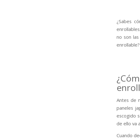
¿Sabes có
enrollable
no son las
enrollable
¿Cómo
enrol
Antes de m
paneles ja
escogido s
de ello va 
Cuando deci