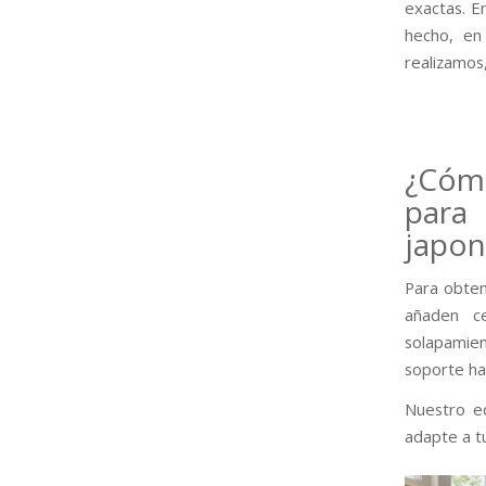
exactas. E
hecho, en 
realizamos
¿Cómo
para
japon
Para obten
añaden c
solapamien
soporte has
Nuestro e
adapte a t