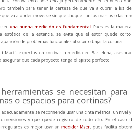
ue la cortina enrollable encaja perfectamente en el hueco do
ero también para tener la certeza de que va a cubrir la luz d
 que va a poder moverse sin que choque con los marcos o las man
acer
una buena medición es fundamental
. Pues es la maner
la estética de la estancia, se evita que el estor quede corto
 aparición de problemas funcionales al subir o bajar la cortina.
 i Martí, expertos en cortinas a medida en Barcelona, asesor
ra asegurar que cada proyecto tenga el ajuste perfecto.
herramientas se necesitan para
nas o espacios para cortinas?
 adecuadamente se recomienda usar una cinta métrica, un nivel y
 dimensiones y que quede registro de todo ello. En el caso 
irregulares es mejor usar un
medidor láser
, pues facilita obte