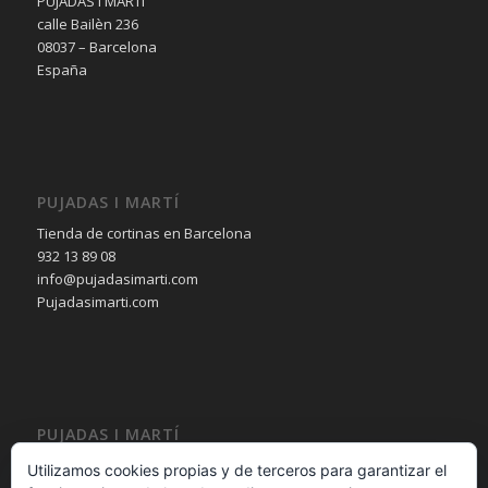
PUJADAS i MARTÍ
calle Bailèn 236
08037 – Barcelona
España
PUJADAS I MARTÍ
Tienda de cortinas en Barcelona
932 13 89 08
info@pujadasimarti.com
Pujadasimarti.com
PUJADAS I MARTÍ
Cortinas en Barcelona
Utilizamos cookies propias y de terceros para garantizar el