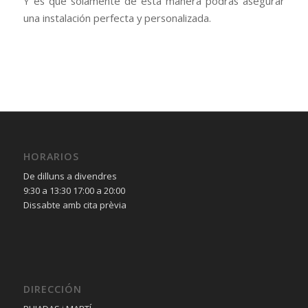
Y es que solamente de esta manera podrás asegurar
una instalación perfecta y personalizada.
HORARIOS
De dilluns a divendres
9:30 a 13:30 17:00 a 20:00
Dissabte amb cita prèvia
DIRECCIÓN