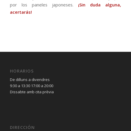
por los paneles japoneses.
¡Sin duda alguna,
acertarás!
HORARIOS
De dilluns a divendres
9:30 a 13:30 17:00 a 20:00
Dissabte amb cita prèvia
DIRECCIÓN