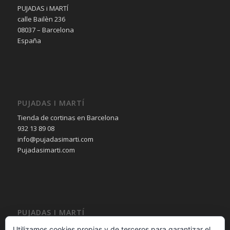
PUJADAS i MARTÍ
calle Bailèn 236
08037 – Barcelona
España
PUJADAS I MARTÍ
Tienda de cortinas en Barcelona
932 13 89 08
info@pujadasimarti.com
Pujadasimarti.com
PUJADAS I MARTÍ
Cortinas en Barcelona
Utilizamos cookies propias y de terceros para garantizar el