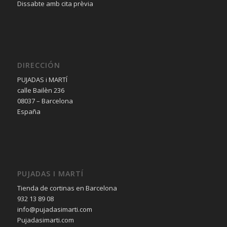
Dissabte amb cita prèvia
DIRECCIÓN
PUJADAS i MARTÍ
calle Bailèn 236
08037 – Barcelona
España
PUJADAS I MARTÍ
Tienda de cortinas en Barcelona
932 13 89 08
info@pujadasimarti.com
Pujadasimarti.com