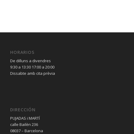
HORARIOS
De dilluns a divendres
9:30 a 13:30 17:00 a 20:00
Dissabte amb cita prèvia
DIRECCIÓN
PUJADAS i MARTÍ
calle Bailèn 236
08037 – Barcelona