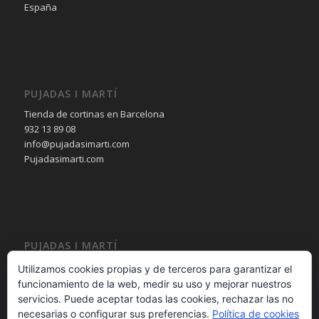
España
PUJADAS I MARTÍ
Tienda de cortinas en Barcelona
932 13 89 08
info@pujadasimarti.com
Pujadasimarti.com
PUJADAS I MARTÍ
Cortinas en Barcelona
Utilizamos cookies propias y de terceros para garantizar el
Tendencia en cortinas
funcionamiento de la web, medir su uso y mejorar nuestros
Asesoramiento en cortinas
servicios. Puede aceptar todas las cookies, rechazar las no
Decoración en cortinas
necesarias o configurar sus preferencias.
Política de cookies