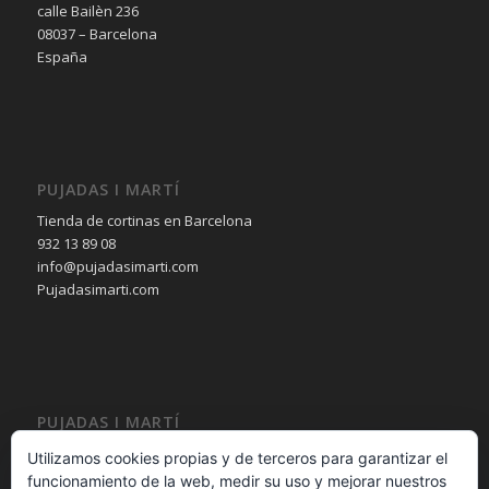
calle Bailèn 236
08037 – Barcelona
España
PUJADAS I MARTÍ
Tienda de cortinas en Barcelona
932 13 89 08
info@pujadasimarti.com
Pujadasimarti.com
PUJADAS I MARTÍ
Cortinas en Barcelona
Utilizamos cookies propias y de terceros para garantizar el
Tendencia en cortinas
funcionamiento de la web, medir su uso y mejorar nuestros