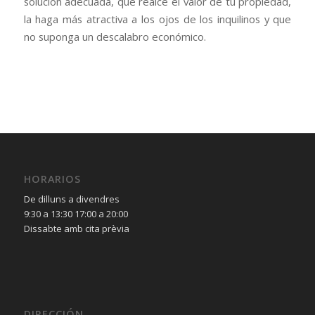
solución adecuada, que realce el valor de tu propiedad,
la haga más atractiva a los ojos de los inquilinos y que
no suponga un descalabro económico.
HORARIOS
De dilluns a divendres
9:30 a 13:30 17:00 a 20:00
Dissabte amb cita prèvia
DIRECCIÓN