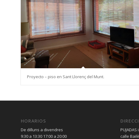
Proyecto – piso en Sant Llorenç del Munt.
HORARIOS
DIRECC
De dilluns a divendres
PUJADAS i
9:30 a 13:30 17:00 a 20:00
calle Bail