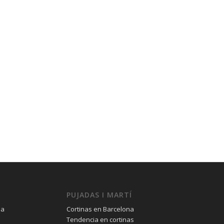
PUJADAS I MARTÍ
na
Cortinas en Barcelona
Tendencia en cortinas