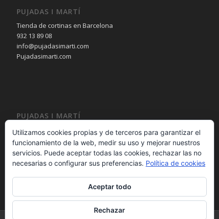
PUJADAS I MARTÍ
Tienda de cortinas en Barcelona
932 13 89 08
info@pujadasimarti.com
Pujadasimarti.com
PUJADAS I MARTÍ
Cortinas en Barcelona
Utilizamos cookies propias y de terceros para garantizar el
Tendencia en cortinas
funcionamiento de la web, medir su uso y mejorar nuestros
Asesoramiento en cortinas
servicios. Puede aceptar todas las cookies, rechazar las no
Decoración en cortinas
necesarias o configurar sus preferencias.
Política de cookies
Aceptar todo
Rechazar