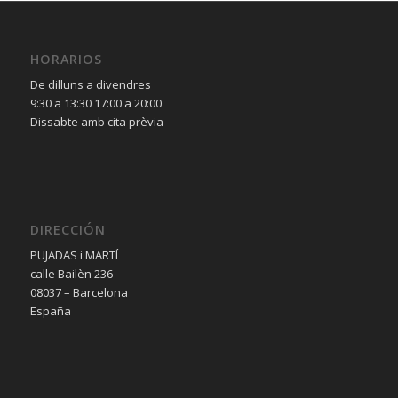
HORARIOS
De dilluns a divendres
9:30 a 13:30 17:00 a 20:00
Dissabte amb cita prèvia
DIRECCIÓN
PUJADAS i MARTÍ
calle Bailèn 236
08037 – Barcelona
España