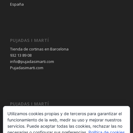
España
PUJADAS I MARTÍ
Tienda de cortinas en Barcelona
932 13 89 08
info@pujadasimarti.com
Pujadasimarti.com
PUJADAS I MARTÍ
Cortinas en Barcelona
Utilizamos cookies propias y de terceros para garantizar el
Tendencia en cortinas
funcionamiento de la web, medir su uso y mejorar nuestros
Asesoramiento en cortinas
servicios. Puede aceptar todas las cookies, rechazar las no
Decoración en cortinas
necesarias o configurar sus preferencias.
Política de cookies