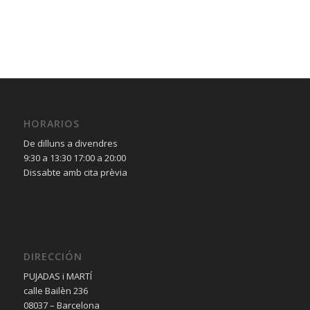
HORARIOS
De dilluns a divendres
9:30 a 13:30 17:00 a 20:00
Dissabte amb cita prèvia
DIRECCIÓN
PUJADAS i MARTÍ
calle Bailèn 236
08037 – Barcelona