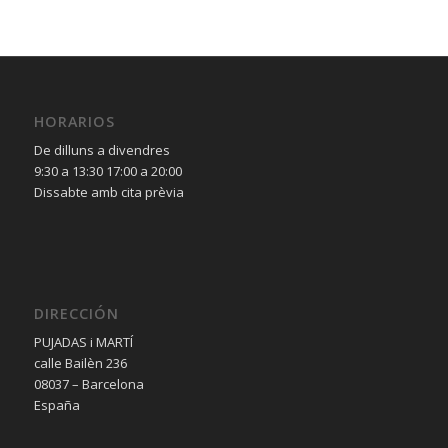
HORARIOS
De dilluns a divendres
9:30 a 13:30 17:00 a 20:00
Dissabte amb cita prèvia
DIRECCIÓN
PUJADAS i MARTÍ
calle Bailèn 236
08037 – Barcelona
España