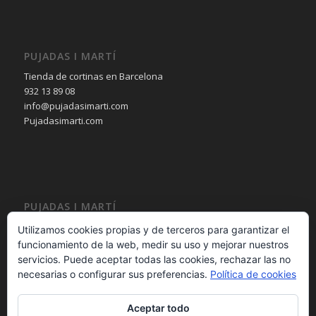
PUJADAS I MARTÍ
Tienda de cortinas en Barcelona
932 13 89 08
info@pujadasimarti.com
Pujadasimarti.com
PUJADAS I MARTÍ
Cortinas en Barcelona
Utilizamos cookies propias y de terceros para garantizar el
Tendencia en cortinas
funcionamiento de la web, medir su uso y mejorar nuestros
Asesoramiento en cortinas
servicios. Puede aceptar todas las cookies, rechazar las no
Decoración en cortinas
necesarias o configurar sus preferencias.
Política de cookies
Aceptar todo