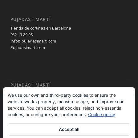
PUJADAS I MARTÍ
Tienda de cortinas en Barcelona
932 13 89 08
info@pujadasimarti.com
Pujadasimarti.com
PUJADAS I MARTÍ
Cortinas en Barcelona
We use our own and third-party cookies to ensure the
Tendencia en cortinas
website works properly, measure usage, and improve our
Asesoramiento en cortinas
services. You can accept all cookies, reject non-essential
Decoración en cortinas
cookies, or configure your preferences.
Cookie policy
Accept all