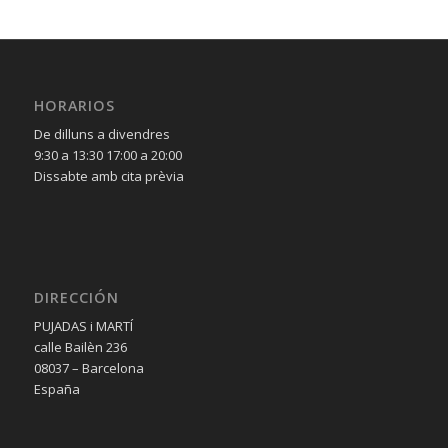
HORARIOS
De dilluns a divendres
9:30 a 13:30 17:00 a 20:00
Dissabte amb cita prèvia
DIRECCIÓN
PUJADAS i MARTÍ
calle Bailèn 236
08037 – Barcelona
España