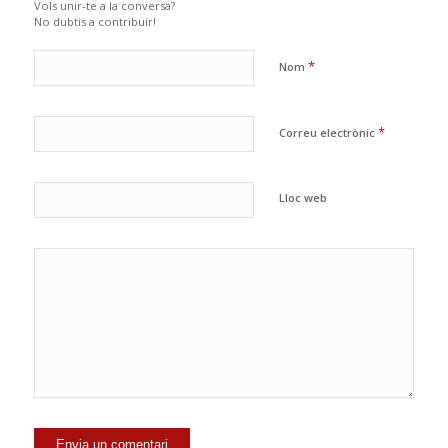
Vols unir-te a la conversa?
No dubtis a contribuir!
*
Nom
*
Correu electrònic
Lloc web