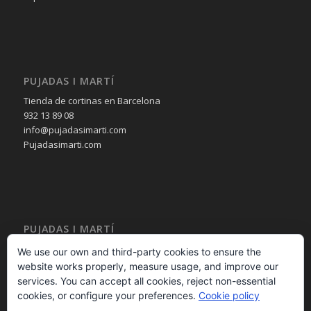
PUJADAS I MARTÍ
Tienda de cortinas en Barcelona
932 13 89 08
info@pujadasimarti.com
Pujadasimarti.com
PUJADAS I MARTÍ
Cortinas en Barcelona
We use our own and third-party cookies to ensure the
Tendencia en cortinas
website works properly, measure usage, and improve our
Asesoramiento en cortinas
services. You can accept all cookies, reject non-essential
Decoración en cortinas
cookies, or configure your preferences.
Cookie policy