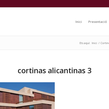
Inici
Presentació
Ets aquí:
Inici
/
Cortin
cortinas alicantinas 3